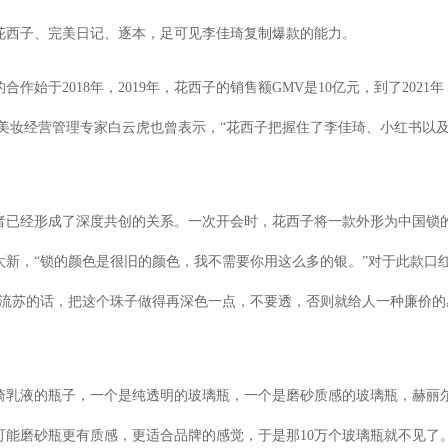
花西子、完美日记、逐本，足可见李佳琦复制爆款的能力。
作始于2018年，2019年，花西子的销售额GMV是10亿元，到了2021年
。美妆经营管理专家白云虎也曾表示，“花西子把握住了李佳琦、小红书以
者已经形成了深度共创的关系。一次开会时，花西子将一款外形为中国锁
新，“锁的颜色是很旧的颜色，我不需要你用这么多的银。”对于此款口
个流苏的话，把这个珠子做得再深色一点，不要透，否则就给人一种廉价的
琦乳液的瓶子，一个是纯透明的玻璃瓶，一个是磨砂质感的玻璃瓶，赫丽
可能磨砂瓶更有质感，更适合品牌的感觉，于是那10万个玻璃瓶就不见了