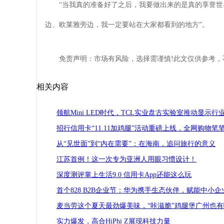
“当我真的准备好了之后，我要做出来的是真的享誉
边、欧莱雅旁边，我一定要站在大家都看到的地方”。
免责声明：市场有风险，选择需谨慎!此文仅供参考，
相关内容
领航Mini LED时代，TCL实业盘古实验室推动显示行
招行信用卡“11.11加鸡腿”活动重磅上线，全网购物笔
从“见世面”到“内在需要”：在海南，追问旅行的意义
江苏首例！这一次专为亚洲人用眼习惯设计！
深度测评掌上生活9.0 信用卡App还能这么玩
首个828 B2B企业节：华为携手生态伙伴，赋能中小
麦当劳这个夏天最劲爆美味，“咔滋脆”鸡腿堡广州也有
实力爆发，高合HiPhi Z展现科技力量