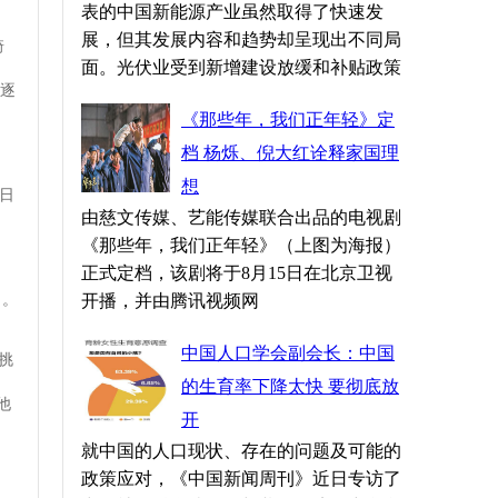
表的中国新能源产业虽然取得了快速发
展，但其发展内容和趋势却呈现出不同局
琦
面。光伏业受到新增建设放缓和补贴政策
，逐
《那些年，我们正年轻》定
档 杨烁、倪大红诠释家国理
想
0日
由慈文传媒、艺能传媒联合出品的电视剧
《那些年，我们正年轻》（上图为海报）
正式定档，该剧将于8月15日在北京卫视
力。
开播，并由腾讯视频网
中国人口学会副会长：中国
挑
的生育率下降太快 要彻底放
他
开
就中国的人口现状、存在的问题及可能的
政策应对，《中国新闻周刊》近日专访了