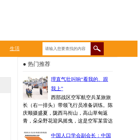
生活
● 热门推荐
理直气壮叫响“看我的、跟
我上”
西部战区空军航空兵某旅旅
长（右一排头）带领飞行员准备训练。陈
庆顺摄盛夏，陇西马衔山，高山草甸返
青，朵朵野花迎风摇曳，这是空军某雷达
中国人口学会副会长：中国