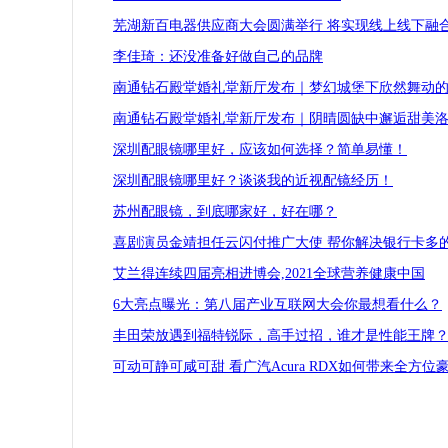
芜湖新百电器供应商大会圆满举行 将实现线上线下融
李佳琦：还没准备好做自己的品牌
南通钻石殿堂婚礼堂新厅发布｜梦幻城堡下欣然舞动
南通钻石殿堂婚礼堂新厅发布｜阴晴圆缺中邂逅甜美
深圳配眼镜哪里好，应该如何选择？简单易懂！
深圳配眼镜哪里好？谈谈我的近视配镜经历！
苏州配眼镜，到底哪家好，好在哪？
喜剧演员金靖担任云闪付推广大使 帮你解决银行卡多
艾兰得连续四届亮相进博会,2021全球营养健康中国
6大亮点曝光：第八届产业互联网大会你最想看什么？
丰田荣放遇到福特锐际，高手过招，谁才是性能王牌
可动可静可咸可甜 看广汽Acura RDX如何带来全方位