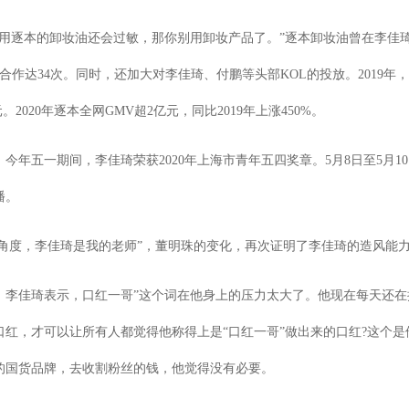
用逐本的卸妆油还会过敏，那你别用卸妆产品了。”逐本卸妆油曾在李佳
合作达34次。同时，还加大对李佳琦、付鹏等头部KOL的投放。2019年
2020年逐本全网GMV超2亿元，同比2019年上涨450%。
年五一期间，李佳琦荣获2020年上海市青年五四奖章。5月8日至5月1
播。
播的角度，李佳琦是我的老师”，董明珠的变化，再次证明了李佳琦的造风能
。李佳琦表示，口红一哥”这个词在他身上的压力太大了。他现在每天还在
红，才可以让所有人都觉得他称得上是“口红一哥”做出来的口红?这个是
的国货品牌，去收割粉丝的钱，他觉得没有必要。