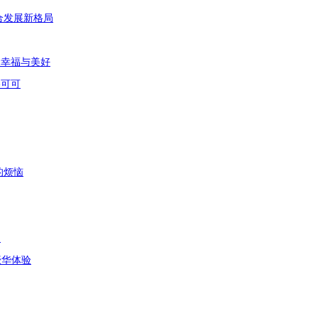
合发展新格局
的幸福与美好
洛可可
的烦恼
？
豪华体验