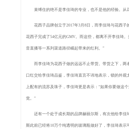
束缚住的绝不是李佳琦的专业，也不是他的经验。从
花西子品牌创立于2017年3月8日，而李佳琦与花西子的合
花西子完成了54亿元的GMV。而这些，都离不开李佳琦
音直播等一系列渠道路径崛起带来的红利。”
而李佳琦为花西子做的远远不止带货。带货之下，两
口红交给李佳琦品鉴，李佳琦直言不讳地表示，锁的外观太
上配有的流苏及珠子，李佳琦更是表示：“如果你要做这
觉。”
还有一个处于成长期的品牌赫丽尔斯，有次他给李佳
斯此前已经将10万个纯透明的玻璃瓶做好了，李佳琦表示