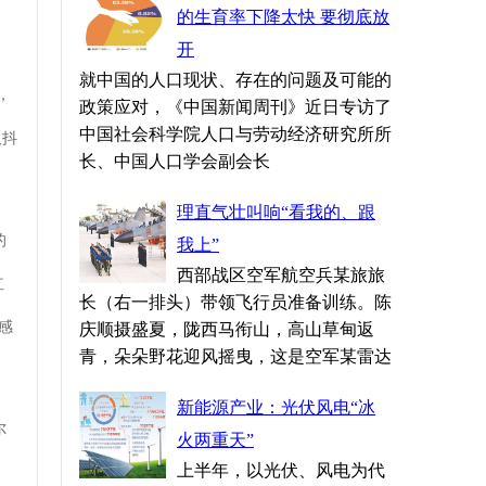
的生育率下降太快 要彻底放
开
就中国的人口现状、存在的问题及可能的
，
政策应对，《中国新闻周刊》近日专访了
中国社会科学院人口与劳动经济研究所所
及抖
长、中国人口学会副会长
理直气壮叫响“看我的、跟
的
我上”
西部战区空军航空兵某旅旅
红
长（右一排头）带领飞行员准备训练。陈
感
庆顺摄盛夏，陇西马衔山，高山草甸返
青，朵朵野花迎风摇曳，这是空军某雷达
新能源产业：光伏风电“冰
尔
火两重天”
上半年，以光伏、风电为代
。