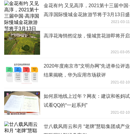
金花有约 又见高淳，2021第十三届中国·
高淳国际慢城金花旅游节将于3月13日盛
2021-03-11
大开幕
高淳花海悄然绽放，慢城赏花游即将开启
2021-03-05
2020年度南京市“文明办网”先进单位评选
结果揭晓，华为应用市场获评
2021-02-10
如何原地线上过年？网友：建议和爸妈试
试看QQ的“一起系列”
2021-02-10
廿八载风雨云和月 “老牌”慧聪集团成产业