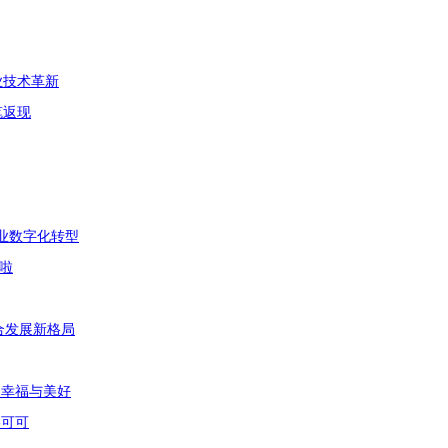
业技术革新
笔返现
企业数字化转型
啦
合发展新格局
的幸福与美好
洛可可