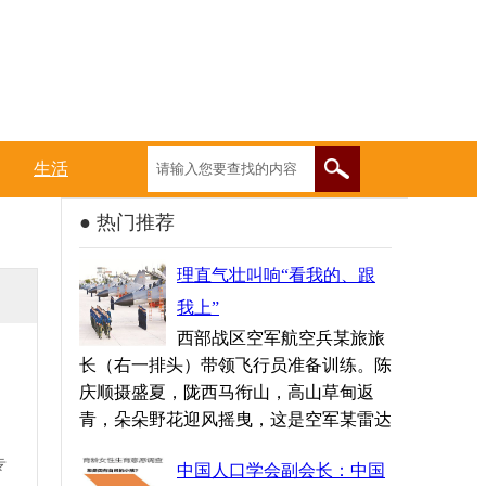
生活
● 热门推荐
理直气壮叫响“看我的、跟
我上”
西部战区空军航空兵某旅旅
长（右一排头）带领飞行员准备训练。陈
庆顺摄盛夏，陇西马衔山，高山草甸返
青，朵朵野花迎风摇曳，这是空军某雷达
专
中国人口学会副会长：中国