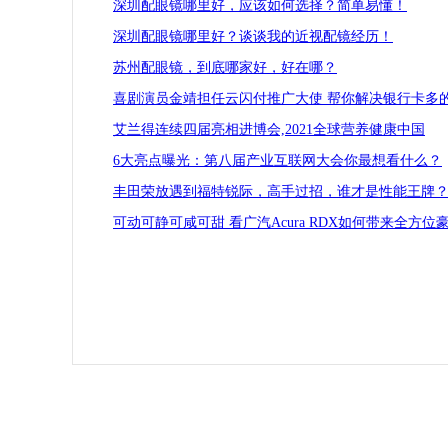
深圳配眼镜哪里好，应该如何选择？简单易懂！
深圳配眼镜哪里好？谈谈我的近视配镜经历！
苏州配眼镜，到底哪家好，好在哪？
喜剧演员金靖担任云闪付推广大使 帮你解决银行卡多
艾兰得连续四届亮相进博会,2021全球营养健康中国
6大亮点曝光：第八届产业互联网大会你最想看什么？
丰田荣放遇到福特锐际，高手过招，谁才是性能王牌
可动可静可咸可甜 看广汽Acura RDX如何带来全方位