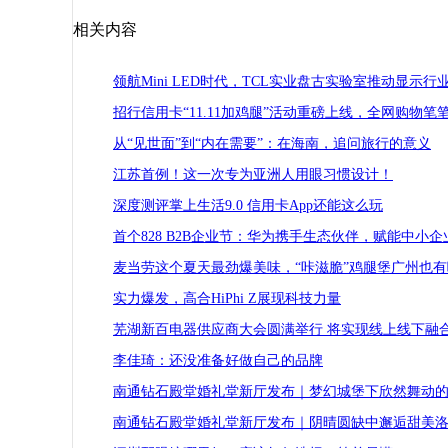
相关内容
领航Mini LED时代，TCL实业盘古实验室推动显示行
招行信用卡“11.11加鸡腿”活动重磅上线，全网购物笔
从“见世面”到“内在需要”：在海南，追问旅行的意义
江苏首例！这一次专为亚洲人用眼习惯设计！
深度测评掌上生活9.0 信用卡App还能这么玩
首个828 B2B企业节：华为携手生态伙伴，赋能中小
麦当劳这个夏天最劲爆美味，“咔滋脆”鸡腿堡广州也有
实力爆发，高合HiPhi Z展现科技力量
芜湖新百电器供应商大会圆满举行 将实现线上线下融
李佳琦：还没准备好做自己的品牌
南通钻石殿堂婚礼堂新厅发布｜梦幻城堡下欣然舞动
南通钻石殿堂婚礼堂新厅发布｜阴晴圆缺中邂逅甜美