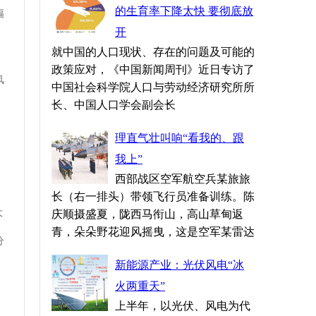
的生育率下降太快 要彻底放
幅
开
就中国的人口现状、存在的问题及可能的
政策应对，《中国新闻周刊》近日专访了
风
中国社会科学院人口与劳动经济研究所所
长、中国人口学会副会长
理直气壮叫响“看我的、跟
我上”
西部战区空军航空兵某旅旅
长（右一排头）带领飞行员准备训练。陈
大
庆顺摄盛夏，陇西马衔山，高山草甸返
青，朵朵野花迎风摇曳，这是空军某雷达
分
新能源产业：光伏风电“冰
火两重天”
上半年，以光伏、风电为代