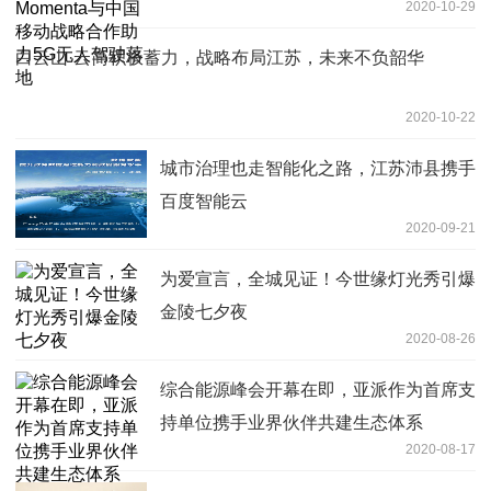
2020-10-29
5G无人驾驶落地
白云山·云简积极蓄力，战略布局江苏，未来不负韶华
2020-10-22
城市治理也走智能化之路，江苏沛县携手
百度智能云
2020-09-21
为爱宣言，全城见证！今世缘灯光秀引爆
金陵七夕夜
2020-08-26
综合能源峰会开幕在即，亚派作为首席支
持单位携手业界伙伴共建生态体系
2020-08-17