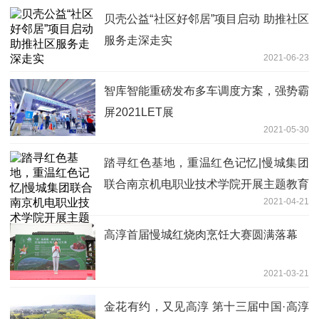
贝壳公益“社区好邻居”项目启动 助推社区
服务走深走实
2021-06-23
智库智能重磅发布多车调度方案，强势霸
屏2021LET展
2021-05-30
踏寻红色基地，重温红色记忆|慢城集团
联合南京机电职业技术学院开展主题教育
2021-04-21
活动
高淳首届慢城红烧肉烹饪大赛圆满落幕
2021-03-21
金花有约，又见高淳 第十三届中国·高淳