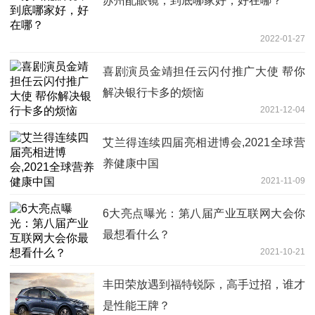
苏州配眼镜，到底哪家好，好在哪？
2022-01-27
喜剧演员金靖担任云闪付推广大使 帮你
解决银行卡多的烦恼
2021-12-04
艾兰得连续四届亮相进博会,2021全球营
养健康中国
2021-11-09
6大亮点曝光：第八届产业互联网大会你
最想看什么？
2021-10-21
丰田荣放遇到福特锐际，高手过招，谁才
是性能王牌？