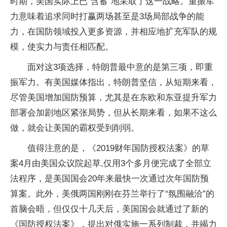
时期，美国实际上已“含蓄”地采取了这一战略。重振军
力意味着追求同时打赢两场甚至是3场局部战争的能
力，在国防领域投入更多资源，并相应地扩充军队的规
模，使实力与责任相匹配。
面对这3项选择，特朗普最中意的是第三项，即重
振军力。有美国媒体指出，特朗普坚信，从短期来看，
尽管美国增加国防预算，尤其是在东欧和东亚提升军力
部署会加剧地区紧张局势，但从长期来看，如果不这么
做，就会让美国的霸权受到削弱。
值得注意的是，《2019财年国防授权法案》的草
案4月由美国众议院起草,仅用3个多月便完成了全部立
法程序，是美国国会20年来最快一次通过次年国防预
算案。此外，美俄两国刚刚在芬兰举行了“氛围融洽”的
首脑会晤，但仅仅十几天后，美国国会就通过了新的
《国防授权法案》，提出对俄实施一系列制裁，并竭力