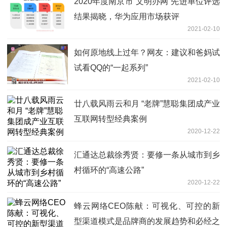
2020年度南京市“文明办网”先进单位评选
结果揭晓，华为应用市场获评
2021-02-10
如何原地线上过年？网友：建议和爸妈试
试看QQ的“一起系列”
2021-02-10
廿八载风雨云和月 “老牌”慧聪集团成产业
互联网转型经典案例
2020-12-22
汇通达总裁徐秀贤：要修一条从城市到乡
村循环的“高速公路”
2020-12-22
蜂云网络CEO陈献：可视化、可控的新
型渠道模式是品牌商的发展趋势和必经之