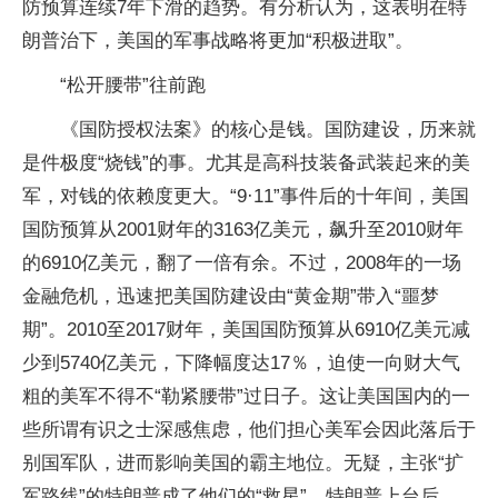
防预算连续7年下滑的趋势。有分析认为，这表明在特
朗普治下，美国的军事战略将更加“积极进取”。
“松开腰带”往前跑
《国防授权法案》的核心是钱。国防建设，历来就
是件极度“烧钱”的事。尤其是高科技装备武装起来的美
军，对钱的依赖度更大。“9·11”事件后的十年间，美国
国防预算从2001财年的3163亿美元，飙升至2010财年
的6910亿美元，翻了一倍有余。不过，2008年的一场
金融危机，迅速把美国防建设由“黄金期”带入“噩梦
期”。2010至2017财年，美国国防预算从6910亿美元减
少到5740亿美元，下降幅度达17％，迫使一向财大气
粗的美军不得不“勒紧腰带”过日子。这让美国国内的一
些所谓有识之士深感焦虑，他们担心美军会因此落后于
别国军队，进而影响美国的霸主地位。无疑，主张“扩
军路线”的特朗普成了他们的“救星”。特朗普上台后，