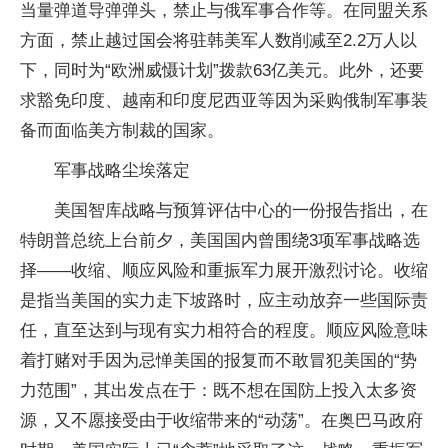
当量弹道导弹弹头，禁止与俄军事合作等。在同盟关系
方面，禁止越过国会将驻韩美军人数削减至2.2万人以
下，同时为“欧洲威慑计划”拨款63亿美元。此外，还要
求豁免印度、越南和印度尼西亚等因为采购俄制军事装
备而面临美方制裁的国家。
军事战略尘埃落定
美国智库战略与预算评估中心的一份报告指出，在
特朗普总统上台前夕，美国国内曾围绕3项军事战略选
择——收缩、顺应风险和重振军力展开激烈讨论。收缩
是指当美国的实力走下坡路时，应主动放弃一些国际责
任，直至达到与现有实力相符合的程度。顺应风险意味
着打赌对手因为忌惮美国的报复而不敢冒犯美国的“势
力范围”，其出发点在于：既不想在国防上投入太多资
源，又不愿接受由于收缩带来的“动荡”。在奥巴马政府