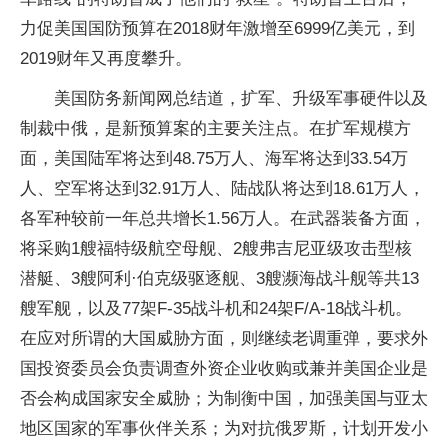
力促美国国防预算在2018财年激增至6999亿美元，到
2019财年又再度攀升。
美国防务新闻网总结道，扩军、升级军事硬件以及
制裁中俄，是新预算案的主要关注点。在扩军规模方
面，美国陆军将达到48.75万人、海军将达到33.54万
人、空军将达到32.91万人、陆战队将达到18.61万人，
各军种较前一年总共增长1.56万人。在武器装备方面，
将采购1艘福特级航空母舰、2艘弗吉尼亚级攻击型核
潜艇、3艘阿利·伯克级驱逐舰、3艘濒海战斗舰等共13
艘军舰，以及77架F-35战斗机和24架F/A-18战斗机。
在应对所谓的大国威胁方面，则继续老调重弹，要求外
国投资委员会负责调查外资企业收购或兼并美国企业是
否会构成国家安全威胁；为制衡中国，加强美国与亚太
地区国家的军事伙伴关系；为对抗俄罗斯，计划开发小