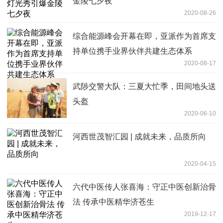
金陵七夕夜
2020-08-26
综合能源峰会开幕在即，亚派作为首席支
持单位携手业界伙伴共建生态体系
2020-08-17
武陟交警大队：三夏大忙季，田间地头送
头盔
2020-06-10
河西世茂智汇园 | 成就未来，品质所向
2020-04-15
六代中医传人张喜海：守正中医创新治骨
法 传承中医精华济苍生
2019-12-17