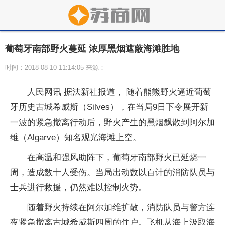
葡萄牙南部野火蔓延 浓厚黑烟遮蔽海滩胜地
时间：2018-08-10 11:14:05 来源：
人民网讯 据法新社报道， 随着熊熊野火逼近葡萄
牙历史古城希威斯（Silves），在当局9日下令展开新
一波的紧急撤离行动后，野火产生的黑烟飘散到阿尔加
维（Algarve）知名观光海滩上空。
在高温和强风助阵下，葡萄牙南部野火已延烧一
周，造成数十人受伤。当局出动数以百计的消防队员与
士兵进行救援，仍然难以控制火势。
随着野火持续在阿尔加维扩散，消防队员与警方连
夜紧急撤离古城希威斯四周的住户。飞机从海上汲取海