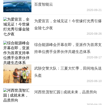
百度智能云
2020-09-21
为爱宣言，全城见证！今世缘灯光秀引爆
金陵七夕夜
2020-08-26
综合能源峰会开幕在即，亚派作为首席支
持单位携手业界伙伴共建生态体系
2020-08-17
武陟交警大队：三夏大忙季，田间地头送
头盔
2020-06-10
河西世茂智汇园 | 成就未来，品质所向
2020-04-15