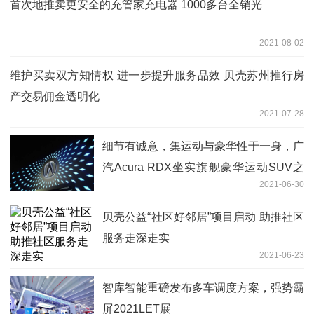
首次地推卖更安全的充管家充电器 1000多台全销光
2021-08-02
维护买卖双方知情权 进一步提升服务品效 贝壳苏州推行房
产交易佣金透明化
2021-07-28
细节有诚意，集运动与豪华性于一身，广
汽Acura RDX坐实旗舰豪华运动SUV之
2021-06-30
名
贝壳公益“社区好邻居”项目启动 助推社区
服务走深走实
2021-06-23
智库智能重磅发布多车调度方案，强势霸
屏2021LET展