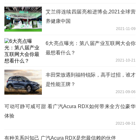
艾兰得连续四届亮相进博会,2021全球营
养健康中国
2021-11-09
6大亮点曝光：第八届产业互联网大会你
最想看什么？
2021-10-21
丰田荣放遇到福特锐际，高手过招，谁才
是性能王牌？
2021-09-06
可动可静可咸可甜 看广汽Acura RDX如何带来全方位豪华
体验
2021-08-31
有种关系叫知己 广汽Acura RDX是您最信赖的伙伴