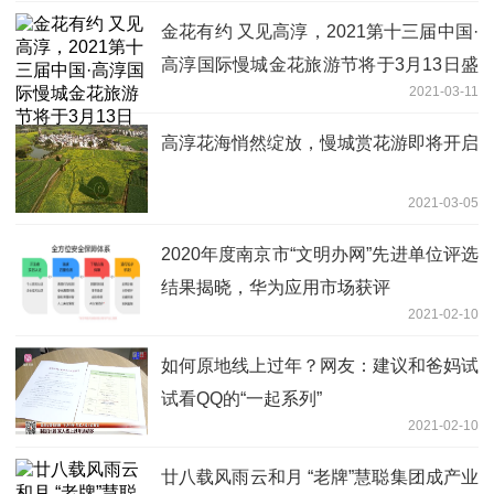
金花有约 又见高淳，2021第十三届中国·
高淳国际慢城金花旅游节将于3月13日盛
2021-03-11
大开幕
高淳花海悄然绽放，慢城赏花游即将开启
2021-03-05
2020年度南京市“文明办网”先进单位评选
结果揭晓，华为应用市场获评
2021-02-10
如何原地线上过年？网友：建议和爸妈试
试看QQ的“一起系列”
2021-02-10
廿八载风雨云和月 “老牌”慧聪集团成产业